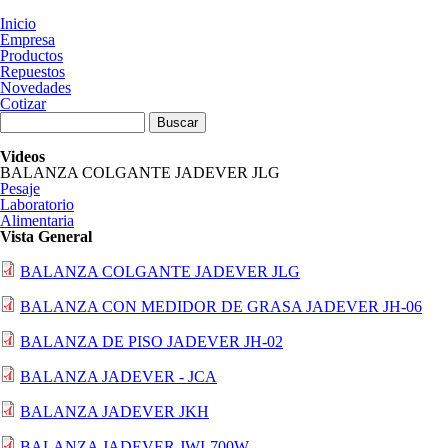
Pasar al contenido principal
Inicio
Empresa
Productos
Repuestos
Novedades
Cotizar
Formulario de búsqueda
Buscar
Videos
BALANZA COLGANTE JADEVER JLG
Pesaje
(solapa activa)
Laboratorio
Alimentaria
Vista General
BALANZA COLGANTE JADEVER JLG
BALANZA CON MEDIDOR DE GRASA JADEVER JH-06
BALANZA DE PISO JADEVER JH-02
BALANZA JADEVER - JCA
BALANZA JADEVER JKH
BALANZA JADEVER JWI-700W