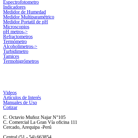
Espectrofotometro
Indicadores
Medidor de Humedad
Medidor Multiparamétrico
Medidor Portatil de pH
Microscopios
pH metros->
Refractometros
Termómetro
Alcoholimetros->
Turbidimetro
Tamices
Termohigrómetros
Videos
Artículos de Interés
Manuales de Uso
Cotizar
C. Octavio Muñoz Najar N°105
C. Comercial La Gran Vía oficina 111
Cercado, Arequipa -Perú
Central (51 - 54) 663854