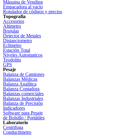
Máquina de Vending
Empacadora al vacío
Rotulador de códigos y precios
Topografia
Accesorios
Altimetro
Brujulas
Detector de Metales
Distanciometro
Eclimetro
Estación Total
Niveles Automaticos
Teodolito
GPS
Pesaje
Balanza de Camiones
Balanzas Médicas
Balanza Analìtica
Balanza Contadora
Balanzas comerciales
Balanzas Industriales
Balanza de Precisión
Indicadores
Software para Pesaje
de Bolsillo / Portátiles
Laboratorio
Centrifuga
Conductimetro