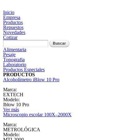
Pasar al contenido principal
Inicio
Empresa
Productos
Repuestos
Novedades
Cotizar
Formulario de búsqueda
Buscar
Alimentaria
Pesaje
Topografia
Laboratorio
Productos Especiales
PRODUCTOS
Alcoholímetro iBlow 10 Pro
Marca:
EXTECH
Modelo:
Iblow 10 Pro
Ver más
Microscopio escolar 100X–2000X
Marca:
METROLÓGICA
Modelo:
MTL2000