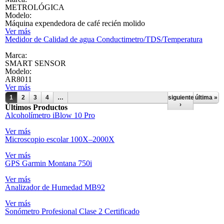
METROLÓGICA
Modelo:
Máquina expendedora de café recién molido
Ver más
Medidor de Calidad de agua Conductimetro/TDS/Temperatura
Marca:
SMART SENSOR
Modelo:
AR8011
Ver más
Páginas
1
2
3
4
…
siguiente
última »
›
Últimos Productos
Alcoholímetro iBlow 10 Pro
Ver más
Microscopio escolar 100X–2000X
Ver más
GPS Garmin Montana 750i
Ver más
Analizador de Humedad MB92
Ver más
Sonómetro Profesional Clase 2 Certificado