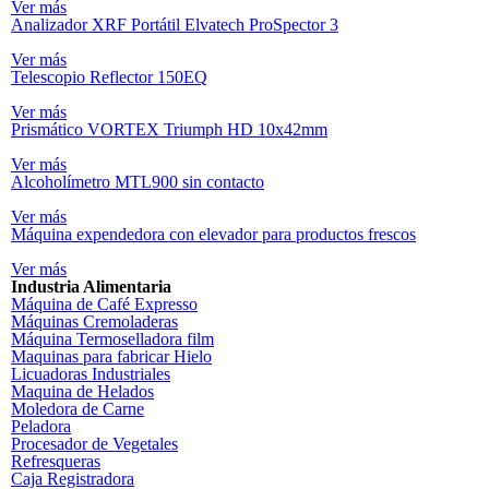
Ver más
Analizador XRF Portátil Elvatech ProSpector 3
Ver más
Telescopio Reflector 150EQ
Ver más
Prismático VORTEX Triumph HD 10x42mm
Ver más
Alcoholímetro MTL900 sin contacto
Ver más
Máquina expendedora con elevador para productos frescos
Ver más
Industria Alimentaria
Máquina de Café Expresso
Máquinas Cremoladeras
Máquina Termoselladora film
Maquinas para fabricar Hielo
Licuadoras Industriales
Maquina de Helados
Moledora de Carne
Peladora
Procesador de Vegetales
Refresqueras
Caja Registradora