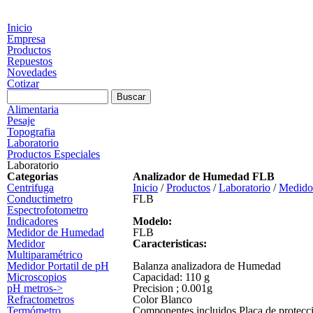
Pasar al
contenido
Inicio
principal
Empresa
Productos
Repuestos
Novedades
Cotizar
Formulario de búsqueda
Buscar
Alimentaria
Pesaje
Topografia
Laboratorio
Productos Especiales
Laboratorio
Categorias
Analizador de Humedad FLB
Centrifuga
Inicio
/
Productos
/
Laboratorio
/
Medido
Conductimetro
FLB
Espectrofotometro
Indicadores
Modelo:
Medidor de Humedad
FLB
Medidor
Caracteristicas:
Multiparamétrico
Medidor Portatil de pH
Balanza analizadora de Humedad
Microscopios
Capacidad: 110 g
pH metros->
Precision ; 0.001g
Refractometros
Color Blanco
Termómetro
Componentes incluidos Placa de protecció