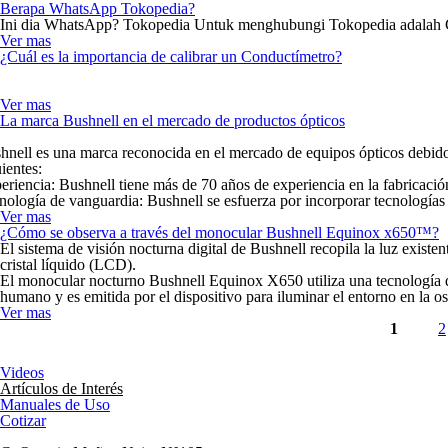
Berapa WhatsApp Tokopedia?
Ini dia WhatsApp? Tokopedia Untuk menghubungi Tokopedia adalah 
Ver mas
¿Cuál es la importancia de calibrar un Conductímetro?
Ver mas
La marca Bushnell en el mercado de productos ópticos
hnell es una marca reconocida en el mercado de equipos ópticos debido
ientes:
eriencia: Bushnell tiene más de 70 años de experiencia en la fabricación
nología de vanguardia: Bushnell se esfuerza por incorporar tecnologías
Ver mas
¿Cómo se observa a través del monocular Bushnell Equinox x650™?
El sistema de visión nocturna digital de Bushnell recopila la luz existe
cristal líquido (LCD).
El monocular nocturno Bushnell Equinox X650 utiliza una tecnología de vi
humano y es emitida por el dispositivo para iluminar el entorno en la o
Ver mas
Páginas
1
2
Videos
Artículos de Interés
Manuales de Uso
Cotizar