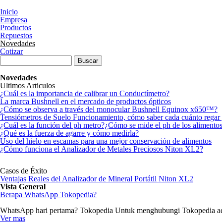
Pasar al contenido principal
Inicio
Empresa
Productos
Repuestos
Novedades
Cotizar
Formulario de búsqueda
Buscar
Novedades
Ultimos Articulos
¿Cuál es la importancia de calibrar un Conductímetro?
La marca Bushnell en el mercado de productos ópticos
¿Cómo se observa a través del monocular Bushnell Equinox x650™?
Tensiómetros de Suelo Funcionamiento, cómo saber cada cuánto regar 
¿Cuál es la función del ph metro?¿Cómo se mide el ph de los alimento
¿Qué es la fuerza de agarre y cómo medirla?
Uso del hielo en escamas para una mejor conservación de alimentos
¿Cómo funciona el Analizador de Metales Preciosos Niton XL2?
Páginas
Casos de Éxito
Ventajas Reales del Analizador de Mineral Portátil Niton XL2
Vista General
Berapa WhatsApp Tokopedia?
WhatsApp hari pertama? Tokopedia Untuk menghubungi Tokopedia ad
Ver mas