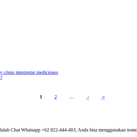
y cómo interpretar mediciones
s?
1
2
…
›
»
alah Chat Whatsapp +62 822-444-403, Anda bisa menggunakan nomor