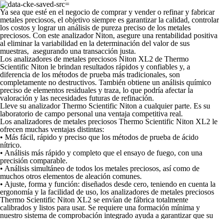
Ya sea que esté en el negocio de comprar y vender o refinar y fabricar
metales preciosos, el objetivo siempre es garantizar la calidad, controlar
los costos y lograr un análisis de pureza preciso de los metales
preciosos. Con este analizador Niton, asegure una rentabilidad positiva
al eliminar la variabilidad en la determinación del valor de sus
muestras, asegurando una transacción justa.
Los analizadores de metales preciosos Niton XL2 de Thermo
Scientific Niton le brindan resultados rápidos y confiables y, a
diferencia de los métodos de prueba más tradicionales, son
completamente no destructivos. También obtiene un análisis químico
preciso de elementos residuales y traza, lo que podría afectar la
valoración y las necesidades futuras de refinación.
Lleve su analizador Thermo Scientific Niton a cualquier parte. Es su
laboratorio de campo personal una ventaja competitiva real.
Los analizadores de metales preciosos Thermo Scientific Niton XL2 le
ofrecen muchas ventajas distintas:
• Más fácil, rápido y preciso que los métodos de prueba de ácido
nítrico.
• Análisis más rápido y completo que el ensayo de fuego, con una
precisión comparable.
• Análisis simultáneo de todos los metales preciosos, así como de
muchos otros elementos de aleación comunes.
• Ajuste, forma y función: diseñados desde cero, teniendo en cuenta la
ergonomía y la facilidad de uso, los analizadores de metales preciosos
Thermo Scientific Niton XL2 se envían de fábrica totalmente
calibrados y listos para usar. Se requiere una formación mínima y
nuestro sistema de comprobación integrado ayuda a garantizar que su