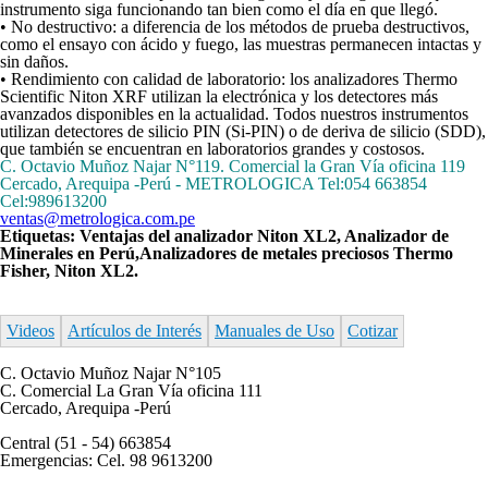
instrumento siga funcionando tan bien como el día en que llegó.
• No destructivo: a diferencia de los métodos de prueba destructivos,
como el ensayo con ácido y fuego, las muestras permanecen intactas y
sin daños.
• Rendimiento con calidad de laboratorio: los analizadores Thermo
Scientific Niton XRF utilizan la electrónica y los detectores más
avanzados disponibles en la actualidad. Todos nuestros instrumentos
utilizan detectores de silicio PIN (Si-PIN) o de deriva de silicio (SDD),
que también se encuentran en laboratorios grandes y costosos.
C. Octavio Muñoz Najar N°119. Comercial la Gran Vía oficina 119
Cercado, Arequipa -Perú - METROLOGICA Tel:054 663854
Cel:989613200
ventas@metrologica.com.pe
Etiquetas: Ventajas del analizador Niton XL2, Analizador de
Minerales en Perú,Analizadores de metales preciosos Thermo
Fisher, Niton XL2.
Videos
Artículos de Interés
Manuales de Uso
Cotizar
C. Octavio Muñoz Najar N°105
C. Comercial La Gran Vía oficina 111
Cercado, Arequipa -Perú
Central (51 - 54) 663854
Emergencias: Cel. 98 9613200