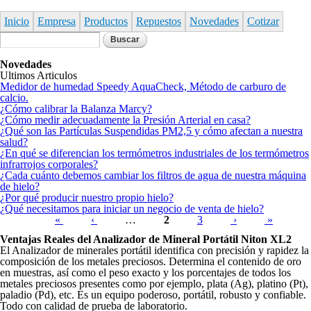
Pasar al contenido principal
Inicio
Empresa
Productos
Repuestos
Novedades
Cotizar
Formulario de búsqueda
Buscar
Novedades
Ultimos Articulos
Medidor de humedad Speedy AquaCheck, Método de carburo de
calcio.
¿Cómo calibrar la Balanza Marcy?
¿Cómo medir adecuadamente la Presión Arterial en casa?
¿Qué son las Partículas Suspendidas PM2,5 y cómo afectan a nuestra
salud?
¿En qué se diferencian los termómetros industriales de los termómetros
infrarrojos corporales?
¿Cada cuánto debemos cambiar los filtros de agua de nuestra máquina
de hielo?
¿Por qué producir nuestro propio hielo?
¿Qué necesitamos para iniciar un negocio de venta de hielo?
Páginas
«
‹
…
2
3
›
»
Ventajas Reales del Analizador de Mineral Portátil Niton XL2
El Analizador de minerales portátil identifica con precisión y rapidez la
composición de los metales preciosos. Determina el contenido de oro
en muestras, así como el peso exacto y los porcentajes de todos los
metales preciosos presentes como por ejemplo, plata (Ag), platino (Pt),
paladio (Pd), etc. Es un equipo poderoso, portátil, robusto y confiable.
Todo con calidad de prueba de laboratorio.