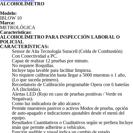
ALCOHOLÍMETRO
Modelo:
IBLOW 10
Marca:
METROLÓGICA
Caracteristicas:
ALCOHOLÍMETRO PARA INSPECCIÓN LABORAL O
POLICIAL
CARACTERÍSTICAS:
Sensor de Alta Tecnología Suracell (Celda de Combustión)
Con Conectividad a PC.
Capaz de realizar 12 pruebas por minuto.
No requiere Boquillas.
Incluye tapa lavable para facilitar limpieza.
No requiere calibración hasta llegar a 5000 muestras o 1 año,
(Lo que suceda primero).
Recordatorio de Calibración programable Opera con 6 baterías
AA (Incluidas).
Alertas LED (Rojo en caso de pruebas positivas / Verde en
Negativas).
Como luz indicadora de alto alcance.
Permite muestreos pasivos o activos Modos de prueba, opción
de auto-apagado e indicaciones ajustables desde el menú del
equipo.
Resultados Cuantitativos o Cualitativos según se prefiera Incluye
imán que permite adherirse a vehículos.
Función audible y visual indica un cambio de estado.