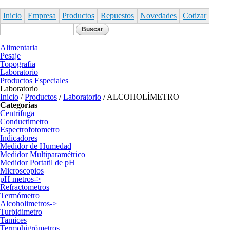
Pasar al
contenido
Inicio
Empresa
Productos
Repuestos
Novedades
Cotizar
principal
Formulario de búsqueda
Buscar
Alimentaria
Pesaje
Topografia
Laboratorio
Productos Especiales
Laboratorio
Inicio
/
Productos
/
Laboratorio
/
ALCOHOLÍMETRO
Categorias
Centrifuga
Conductimetro
Espectrofotometro
Indicadores
Medidor de Humedad
Medidor Multiparamétrico
Medidor Portatil de pH
Microscopios
pH metros->
Refractometros
Termómetro
Alcoholimetros->
Turbidimetro
Tamices
Termohigrómetros