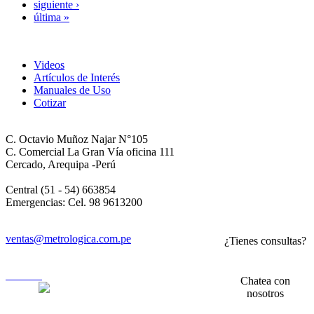
siguiente ›
última »
Videos
Artículos de Interés
Manuales de Uso
Cotizar
C. Octavio Muñoz Najar N°105
C. Comercial La Gran Vía oficina 111
Cercado, Arequipa -Perú
Central (51 - 54) 663854
Emergencias: Cel. 98 9613200
ventas@metrologica.com.pe
¿Tienes consultas?
usuarios
Chatea con
nosotros
Todos los derechos registrados - Metrologica Import Export