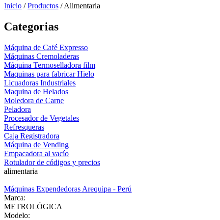
Inicio
/
Productos
/
Alimentaria
Categorias
Máquina de Café Expresso
Máquinas Cremoladeras
Máquina Termoselladora film
Maquinas para fabricar Hielo
Licuadoras Industriales
Maquina de Helados
Moledora de Carne
Peladora
Procesador de Vegetales
Refresqueras
Caja Registradora
Máquina de Vending
Empacadora al vacío
Rotulador de códigos y precios
alimentaria
Máquinas Expendedoras Arequipa - Perú
Marca:
METROLÓGICA
Modelo: