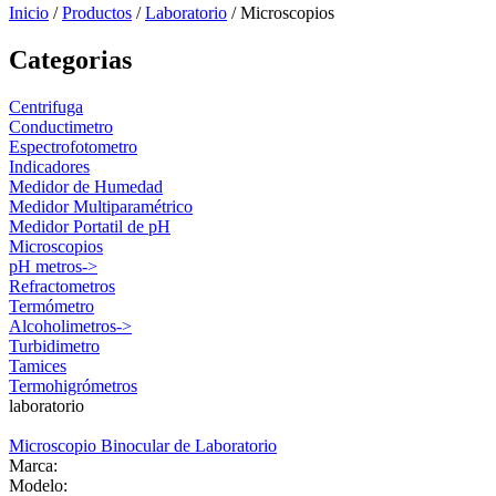
Inicio
/
Productos
/
Laboratorio
/
Microscopios
Categorias
Centrifuga
Conductimetro
Espectrofotometro
Indicadores
Medidor de Humedad
Medidor Multiparamétrico
Medidor Portatil de pH
Microscopios
pH metros->
Refractometros
Termómetro
Alcoholimetros->
Turbidimetro
Tamices
Termohigrómetros
laboratorio
Microscopio Binocular de Laboratorio
Marca:
Modelo: