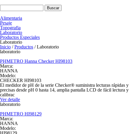
Pasar al contenido principal
Formulario de búsqueda
Buscar
Alimentaria
Pesaje
Topografia
Laboratorio
Productos Especiales
Laboratorio
Inicio
/
Productos
/
Laboratorio
laboratorio
PHMETRO Hanna Checker HI98103
Marca:
HANNA
Modelo:
CHECKER HI98103
El medidor de pH de la serie Checker® suministra lecturas rápidas y
precisas desde pH 0 hasta 14, amplia pantalla LCD de fácil lectura y
calibrac
Ver detalle
laboratorio
PHMETRO HI98129
Marca:
HANNA
Modelo:
HI98129