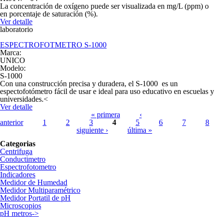
La concentración de oxígeno puede ser visualizada en mg/L (ppm) o
en porcentaje de saturación (%).
Ver detalle
laboratorio
ESPECTROFOTMETRO S-1000
Marca:
UNICO
Modelo:
S-1000
Con una construcción precisa y duradera, el S-1000 es un
espectofotómetro fácil de usar e ideal para uso educativo en escuelas y
universidades.<
Ver detalle
Páginas
« primera
‹
anterior
1
2
3
4
5
6
7
8
siguiente ›
última »
Categorias
Centrifuga
Conductimetro
Espectrofotometro
Indicadores
Medidor de Humedad
Medidor Multiparamétrico
Medidor Portatil de pH
Microscopios
pH metros->