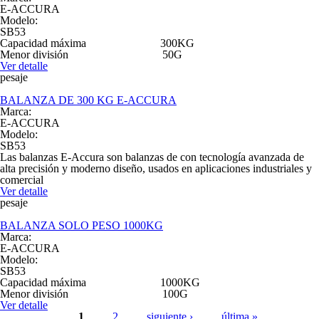
E-ACCURA
Modelo:
SB53
Capacidad máxima 300KG
Menor división 50G
Ver detalle
pesaje
BALANZA DE 300 KG E-ACCURA
Marca:
E-ACCURA
Modelo:
SB53
Las balanzas E-Accura son balanzas de con tecnología avanzada de
alta precisión y moderno diseño, usados en aplicaciones industriales y
comercial
Ver detalle
pesaje
BALANZA SOLO PESO 1000KG
Marca:
E-ACCURA
Modelo:
SB53
Capacidad máxima 1000KG
Menor división 100G
Ver detalle
Páginas
1
2
siguiente ›
última »