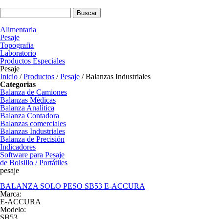
Pasar al contenido principal
Formulario de búsqueda
Buscar
Alimentaria
Pesaje
Topografia
Laboratorio
Productos Especiales
Pesaje
Inicio
/
Productos
/
Pesaje
/
Balanzas Industriales
Categorias
Balanza de Camiones
Balanzas Médicas
Balanza Analìtica
Balanza Contadora
Balanzas comerciales
Balanzas Industriales
Balanza de Precisión
Indicadores
Software para Pesaje
de Bolsillo / Portátiles
pesaje
BALANZA SOLO PESO SB53 E-ACCURA
Marca:
E-ACCURA
Modelo:
SB53