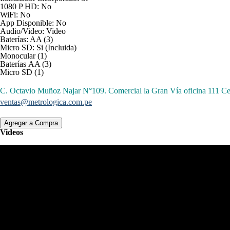
1080 P HD: No
WiFi: No
App Disponible: No
Audio/Video: Video
Baterías: AA (3)
Micro SD: Si (Incluida)
Monocular (1)
Baterías AA (3)
Micro SD (1)
C. Octavio Muñoz Najar N°109. Comercial la Gran Vía oficina 11
ventas@metrologica.com.pe
Videos