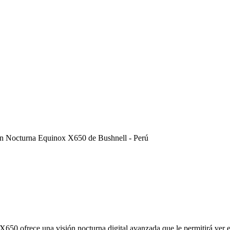
n Nocturna Equinox X650 de Bushnell - Perú
X650 ofrece una visión nocturna digital avanzada que le permitirá ver e