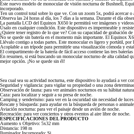
Este nuevo modelo de monocular de visión nocturna de Bushnell, Equin
incorporado.
Ten un control total sobre lo que ve. Con un zoom 5x, podrá acercar o a
Observa las 24 horas al día, los 7 días a la semana. Durante el día obs
La pantalla LCD del Equinox X650 le permitirá ver imágenes y videos 
Úsalo en cualquier condición. Este dispositivo es impermeable y resiste
¿Quiere tener registro de lo que ve? Con su capacidad de grabación de
No se quede sin batería en el momento más importante. El Equinox X650 
Llévalo contigo a todas partes. Este monocular es ligero y portátil, por
Acoplable a un trípode para permitirle una visualización cómoda y establ
El compartimento de la batería de fácil acceso contiene las tres batería
En resumen, si está buscando un monocular nocturno de alta calidad que
mejor opción. ¡No se quede sin él!
Sea cual sea su actividad nocturna, este dispositivo lo ayudará a ver
Seguridad y vigilancia: para vigilar su propiedad o una zona determina
Observación de fauna: para ver animales nocturnos en su hábitat natura
Caza: para localizar y seguir a su presa de noche.
Camping y senderismo: para ver en la oscuridad sin necesidad de luces 
Rescate y búsqueda: para ayudar en la búsqueda de personas o animales
Aviación nocturna: para ver el paisaje desde un avión de noche.
Recreación: para ver conciertos y otros eventos al aire libre de noche.
ESPECIFICACIONES DEL PRODUCTO
Aumento x Objetivo: 5x32 mm
Distancia: 198 m
Iluminador Incorporado: Si