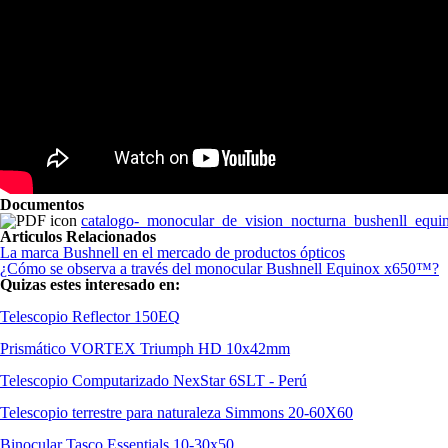
Documentos
catalogo-_monocular_de_vision_nocturna_bushenll_equi
Articulos Relacionados
La marca Bushnell en el mercado de productos ópticos
¿Cómo se observa a través del monocular Bushnell Equinox x650™?
Quizas estes interesado en:
Telescopio Reflector 150EQ
Prismático VORTEX Triumph HD 10x42mm
Telescopio Computarizado NexStar 6SLT - Perú
Telescopio terrestre para naturaleza Simmons 20-60X60
Binocular Tasco Essentials 10-30x50