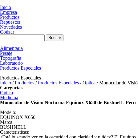
Pasar al contenido principal
Inicio
Empresa
Productos
Repuestos
Novedades
Cotizar
Formulario de búsqueda
Buscar
Alimentaria
Pesaje
Topografia
Laboratorio
Productos Especiales
Productos Especiales
Inicio
/
Productos
/
Productos Especiales
/
Optica
/
Monocular de Visió
Categorias
Optica
Medicina
Monocular de Visión Nocturna Equinox X650 de Bushnell - Perú
Modelo:
EQUINOX X650
Marca:
BUSHNELL
Caracteristicas:
¿Está buscando ver en la oscuridad con claridad y nitidez? El Equinox 