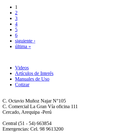
1
2
3
4
5
6
siguiente ›
última »
Videos
Artículos de Interés
Manuales de Uso
Cotizar
C. Octavio Muñoz Najar N°105
C. Comercial La Gran Vía oficina 111
Cercado, Arequipa -Perú
Central (51 - 54) 663854
Emergencias: Cel. 98 9613200