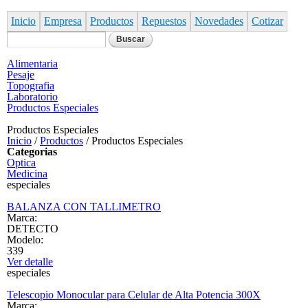
Pasar al contenido principal
Inicio
Empresa
Productos
Repuestos
Novedades
Cotizar
Formulario de búsqueda
Buscar
Alimentaria
Pesaje
Topografia
Laboratorio
Productos Especiales
Productos Especiales
Inicio
/
Productos
/
Productos Especiales
Categorias
Optica
Medicina
especiales
BALANZA CON TALLIMETRO
Marca:
DETECTO
Modelo:
339
Ver detalle
especiales
Telescopio Monocular para Celular de Alta Potencia 300X
Marca: