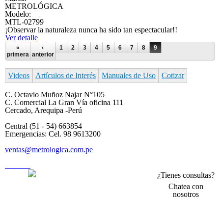
METROLÓGICA
Modelo:
MTL-02799
¡Observar la naturaleza nunca ha sido tan espectacular!!
Ver detalle
Páginas
«
‹
1
2
3
4
5
6
7
8
9
primera
anterior
Videos
Artículos de Interés
Manuales de Uso
Cotizar
C. Octavio Muñoz Najar N°105
C. Comercial La Gran Vía oficina 111
Cercado, Arequipa -Perú
Central (51 - 54) 663854
Emergencias: Cel. 98 9613200
ventas@metrologica.com.pe
usuarios
¿Tienes consultas?
Chatea con
Todos los derechos registrados - Metrologica Import Export SAC
nosotros