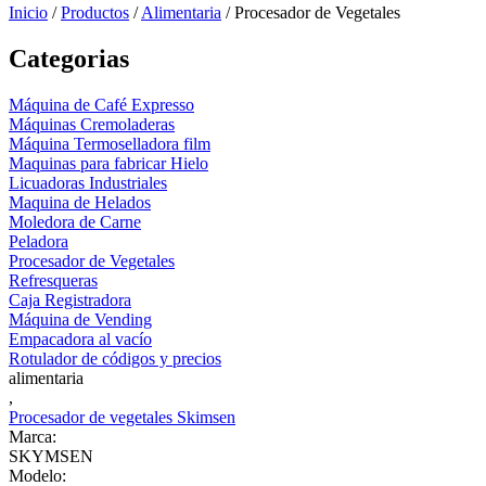
Inicio
/
Productos
/
Alimentaria
/
Procesador de Vegetales
Categorias
Máquina de Café Expresso
Máquinas Cremoladeras
Máquina Termoselladora film
Maquinas para fabricar Hielo
Licuadoras Industriales
Maquina de Helados
Moledora de Carne
Peladora
Procesador de Vegetales
Refresqueras
Caja Registradora
Máquina de Vending
Empacadora al vacío
Rotulador de códigos y precios
alimentaria
,
Procesador de vegetales Skimsen
Marca:
SKYMSEN
Modelo: