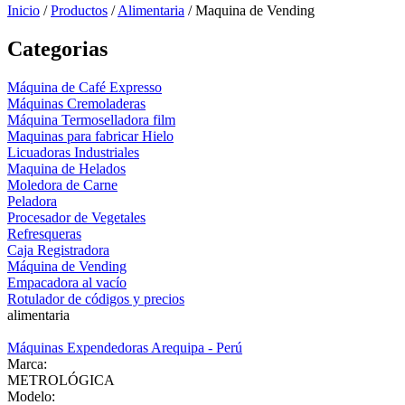
Inicio
/
Productos
/
Alimentaria
/
Maquina de Vending
Categorias
Máquina de Café Expresso
Máquinas Cremoladeras
Máquina Termoselladora film
Maquinas para fabricar Hielo
Licuadoras Industriales
Maquina de Helados
Moledora de Carne
Peladora
Procesador de Vegetales
Refresqueras
Caja Registradora
Máquina de Vending
Empacadora al vacío
Rotulador de códigos y precios
alimentaria
Máquinas Expendedoras Arequipa - Perú
Marca:
METROLÓGICA
Modelo: