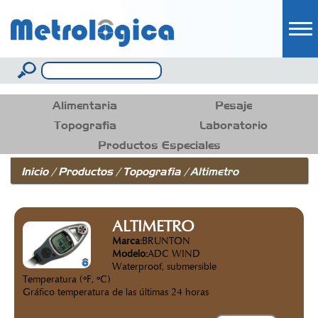
Pasar al
contenido
principal
Formulario de búsqueda
Buscar
Alimentaria
Pesaje
Topografia
Laboratorio
Productos Especiales
Inicio
/
Productos
/
Topografia
/
Altimetro
ALTIMETRO
Marca:
BRUNTON
Modelo:
ADC WIND
Waterproof, submersible
Temperatura (ºF, ºC)
Gráfico temperatura de las últimas 24 horas