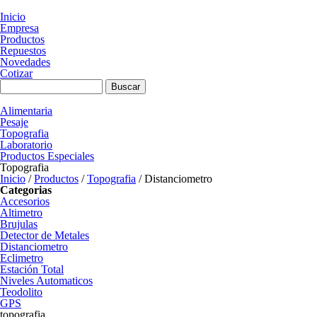
Pasar al contenido principal
Inicio
Empresa
Productos
Repuestos
Novedades
Cotizar
Formulario de búsqueda
Buscar
Alimentaria
Pesaje
Topografia
Laboratorio
Productos Especiales
Topografia
Inicio
/
Productos
/
Topografia
/
Distanciometro
Categorias
Accesorios
Altimetro
Brujulas
Detector de Metales
Distanciometro
Eclimetro
Estación Total
Niveles Automaticos
Teodolito
GPS
topografia