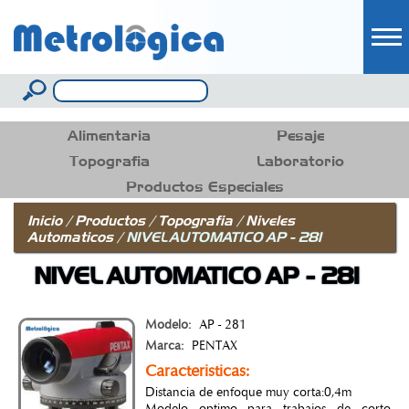
Pasar al
contenido
principal
Formulario de búsqueda
Buscar
Alimentaria
Pesaje
Topografia
Laboratorio
Productos Especiales
Inicio
/
Productos
/
Topografia
/
Niveles
Automaticos
/
NIVEL AUTOMATICO AP - 281
NIVEL AUTOMATICO AP - 281
Modelo:
AP - 281
Marca:
PENTAX
Caracteristicas:
Distancia de enfoque muy corta:0,4m